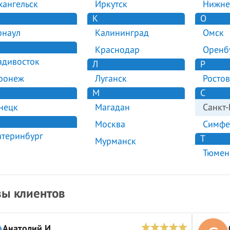
хангельск
Иркутск
Нижне
К
О
рнаул
Калининград
Омск
Краснодар
Оренб
адивосток
Л
Р
ронеж
Луганск
Ростов
М
С
нецк
Магадан
Санкт-
Москва
Симфе
атеринбург
Т
Мурманск
Тюмен
ы клиентов
Анатолий И.