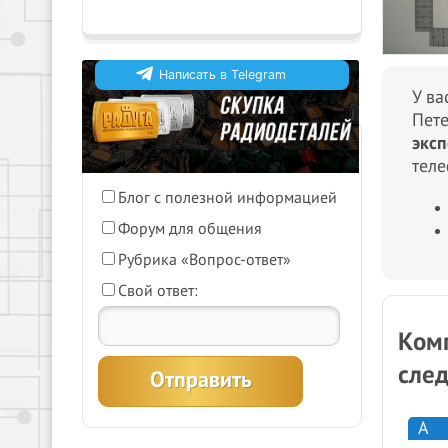
Написать в Telegram
У ва
Пете
Что бы Вы хотели видеть на
эксп
нашем сайте?
теле
Блог с полезной информацией
График работы в
Форум для общения
праздничные дни
05-06-2026
Рубрика «Вопрос-ответ»
Внимание! с 12 июня по 14
Свой ответ:
июня, ООО "Радуга" не
работает. Поздравляем с
Комп
праздником.
Подробнее
сле
А