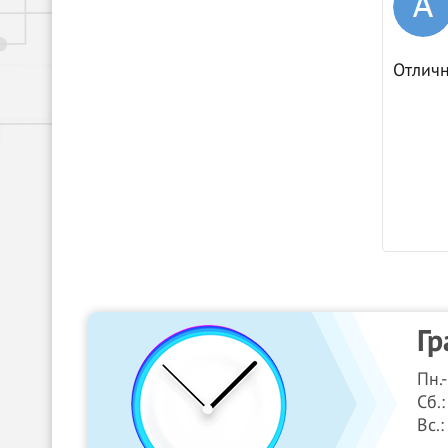
03.04.2024
Яндекс.Карты
вительно , как и читал в отзывах вполне
Отличн
льные ребята , хороший зал ожидания , так
ам очередь значит лучший пункт на районе ,
 и мой глаз не обмануть )))
Гр
Пн.
Сб.:
Вс.