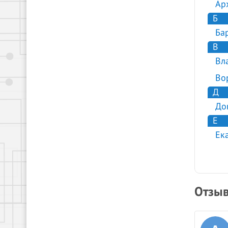
Ар
Б
Ба
В
Вл
Во
Д
До
Е
Ек
Отзыв
igrik балакин