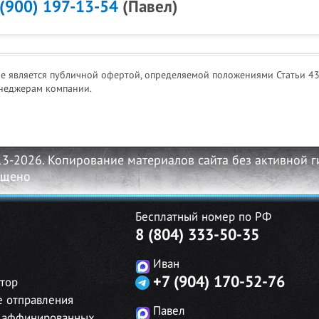
 (900) 197-13-54
(Павел)
не является публичной офертой, определяемой положениями Статьи 43
неджерам компании.
13-2026. Копирование материалов сайта без активной 
ещено
Бесплатный номер по РФ
8 (804) 333-50-35
Иван
+7 (904) 170-52-76
тор
е отправления
Павел
 аффинированных