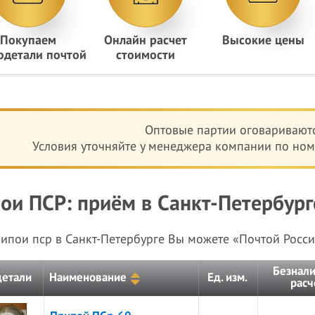
Покупаем
Онлайн расчет
Высокие цены
одетали почтой
стоимости
Оптовые партии оговариваютс
Условия уточняйте у менеджера компании по номе
ои ПСР: приём в Санкт-Петербурге
рипои пср в Санкт-Петербурге Вы можете «Почтой Рос
Безнал
детали
Наименование
Ед. изм.
расч