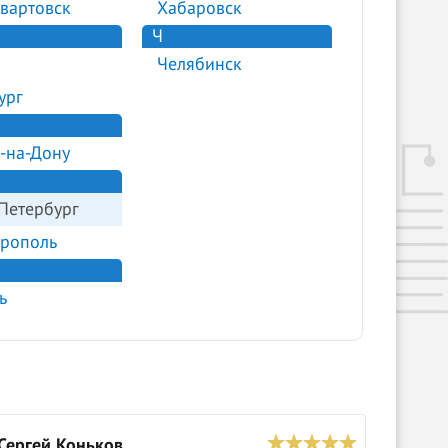
вартовск
Хабаровск
Ч
Челябинск
ург
-на-Дону
Петербург
рополь
ь
Сергей Коньков
O