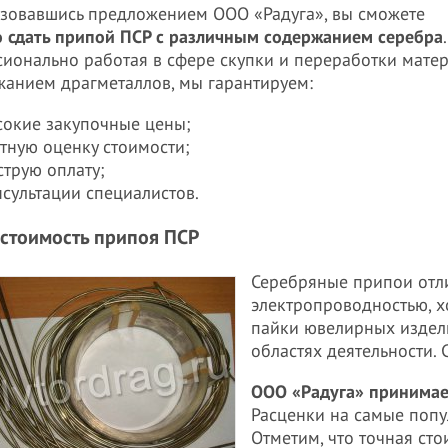
зовавшись предложением ООО «Радуга», вы сможете
 сдать припой ПСР с различным содержанием серебра
.
ионально работая в сфере скупки и переработки мате
жанием драгметаллов, мы гарантируем:
сокие закупочные цены;
тную оценку стоимости;
струю оплату;
сультации специалистов.
 стоимость припоя ПСР
Серебряные припои отл
электропроводностью, х
пайки ювелирных издели
областях деятельности. 
ООО «Радуга» принимае
Расценки на самые попу
Отметим, что точная ст