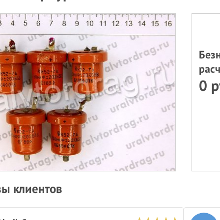
Без
расч
0 р
ы клиентов