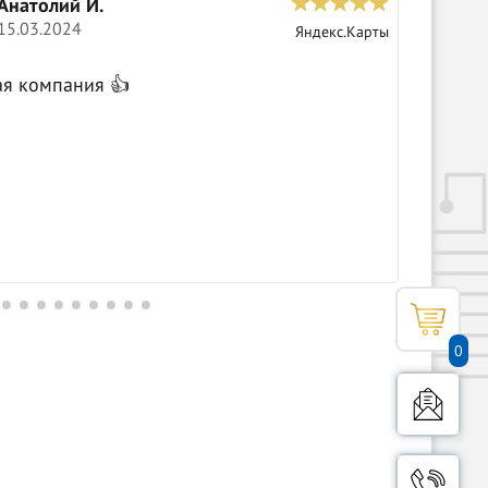
Анатолий И.
С
15.03.2024
0
Яндекс.Карты
Крутые 
ая компания 👍
0