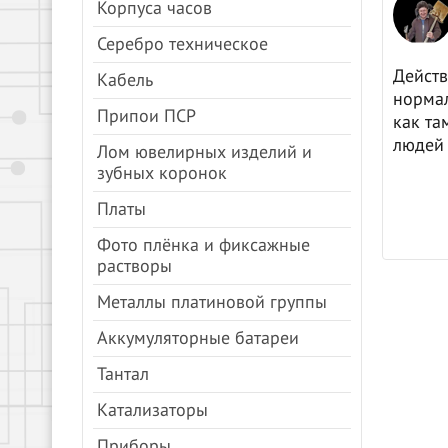
Анна Молочкова
Корпуса часов
08.04.2024
Яндекс.Карты
Серебро техническое
цены, все быстро.
Действ
Кабель
нормал
Припои ПСР
как та
людей 
Лом ювелирных изделий и
зубных коронок
Платы
Фото плёнка и фиксажные
растворы
Металлы платиновой группы
Аккумуляторные батареи
Тантал
Катализаторы
Приборы