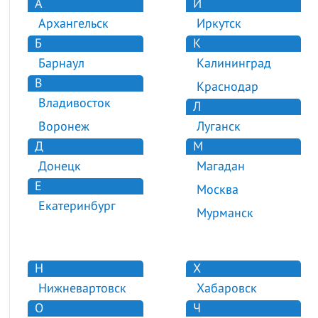
А
И
Архангельск
Иркутск
Б
К
Барнаул
Калининград
В
Краснодар
Владивосток
Л
Воронеж
Луганск
Д
М
Донецк
Магадан
Е
Москва
Екатеринбург
Мурманск
Н
Х
Нижневартовск
Хабаровск
О
Ч